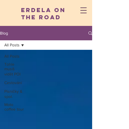
Erdela On
The Road
Blog
All Posts
All Posts
Tohle
musíš
vidět POI
Cestování
Písničky &
spol.
Moto
coffee tour